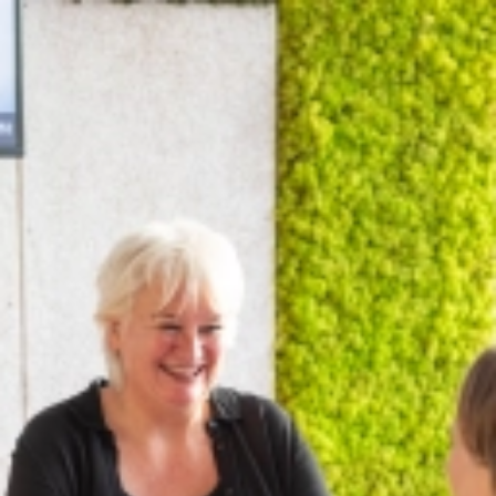
Menu
Even sparren over jouw volgende
uitdaging?
Even sparren over jouw volgende
uitdaging?
We helpen je graag verder
Neem contact op met een van onze recruiters via WhatsApp, e-mail
of via LinkedIn.