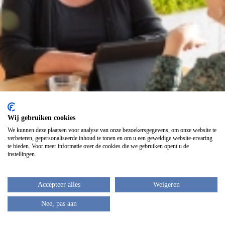
072-5828787
06-13524197
recruitment@hhnk.nl
Wij gebruiken cookies
We kunnen deze plaatsen voor analyse van onze bezoekersgegevens, om onze website te
Proclaimer
verbeteren, gepersonaliseerde inhoud te tonen en om u een geweldige website-ervaring
Privacybeleid
Cookies
Toegankelijkheid
Archief
Kandidatenportaal
te bieden. Voor meer informatie over de cookies die we gebruiken opent u de
instellingen.
Animaties beperken
Accepteer alles
Weigeren
Nee, pas aan